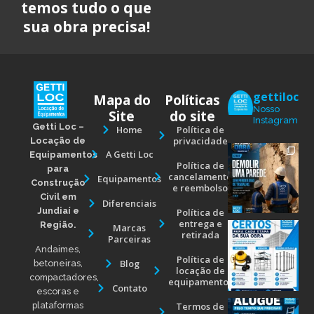
temos tudo o que
sua obra precisa!
gettiloc
Mapa do
Políticas
Nosso
Site
do site
Instagram
Getti Loc –
Home
Política de
privacidade
Locação de
A Getti Loc
Equipamentos
Política de
para
cancelamento
Equipamentos
Construção
e reembolso
Civil em
Diferenciais
Jundiaí e
Política de
entrega e
Região.
Marcas
retirada
Parceiras
Andaimes,
Política de
Blog
betoneiras,
locação de
compactadores,
equipamentos
Contato
escoras e
Termos de
plataformas