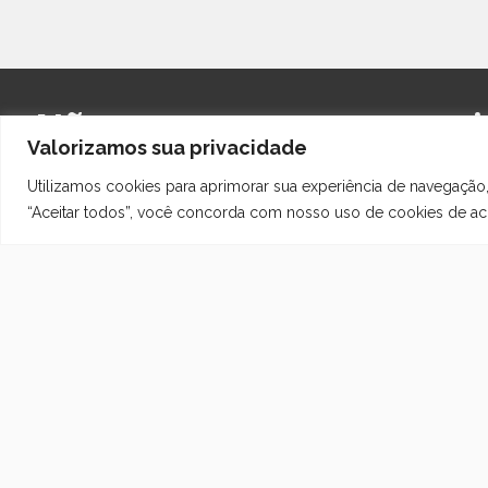
Não encontrou o que preci
Valorizamos sua privacidade
Clique e fale com nossa e
Utilizamos cookies para aprimorar sua experiência de navegação,
tudo o que sua obra precis
“Aceitar todos”, você concorda com nosso uso de cookies de 