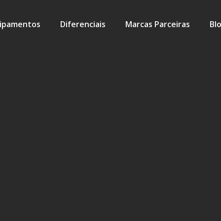
ipamentos
Diferenciais
Marcas Parceiras
Bl
de entrega e