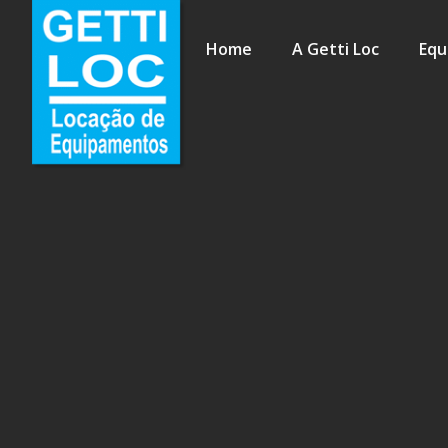
Home
A Getti Loc
Equ
Política 