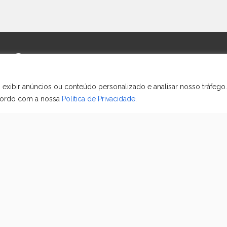
sa?
quipe de atendimento — temo
 exibir anúncios ou conteúdo personalizado e analisar nosso tráfego.
a!
acordo com a nossa
Política de Privacidade
.
Mapa do Site
Políticas do
Home
Política de pri
A Getti Loc
Política de ca
reembolso
Equipamentos
Política de en