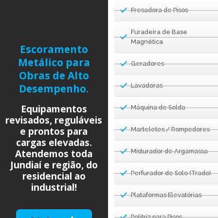
Fresadora de Pisos
Furadeira de Base
Magnética
Escoramento
Metálico para
Geradores
Obras de Alto
Desempenho.
Lavadoras
Equipamentos
Máquina de Solda
revisados, reguláveis
e prontos para
Marteletes / Rompedores
cargas elevadas.
Atendemos toda
Misturador de Argamassa
Jundiaí e região, do
residencial ao
Perfurador de Solo (Trado)
industrial!
Plataformas Elevatórias
Politriz para Pisos