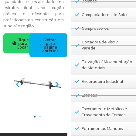
Bombas
qualidade e estabilidade na
estrutura final. Uma solução
prática e eficiente para
Compactadores de Solo
profissionais da construção em
Jundiaí e região.
Compressores
Clique
Voltar
Cortadora de Piso /
para
para
Locar
página
Parede
anterior
Elevação / Movimentação
de Materiais
Enceradeira Industrial
Escadas
Escoramento Metálico e
Travamento de Formas
Ferramentas Manuais