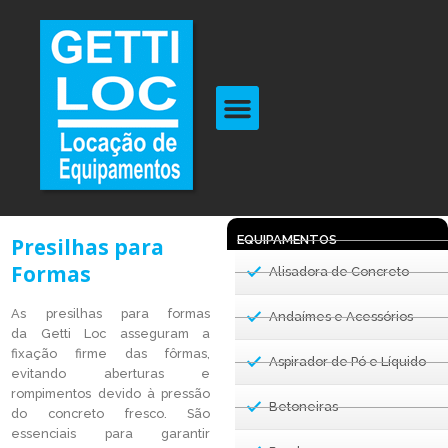
EQUIPAMENTOS
Presilhas para
Formas
Alisadora de Concreto
As presilhas para formas
Andaímes e Acessórios
da
Getti
Loc
asseguram a
fixação firme das fôrmas,
Aspirador de Pó e Líquido
evitando aberturas e
rompimentos devido à pressão
Betoneiras
do concreto fresco. São
essenciais para garantir