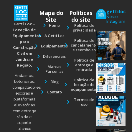
gettiloc
Mapa do
Políticas
Nosso
Site
do site
Instagram
Getti Loc –
Home
Política de
privacidade
Locação de
A Getti Loc
Equipamentos
Política de
para
cancelamento
Equipamentos
Construção
e reembolso
Civil em
Diferenciais
Jundiaí e
Política de
entrega e
Região.
Marcas
retirada
Parceiras
Andaimes,
Política de
Blog
betoneiras,
locação de
compactadores,
equipamentos
Contato
escoras e
Termos de
plataformas
uso
elevatórias
com entrega
rápida e
suporte
técnico