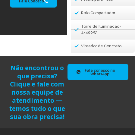
Fale Conosco
Rolo Compactador
Torre de Iluminação-
4x400W
Vibrador de Concreto
Não encontrou o
Fale conosco no
WhatsApp
que precisa?
Clique e fale com
nossa equipe de
atendimento —
temos tudo o que
sua obra precisa!