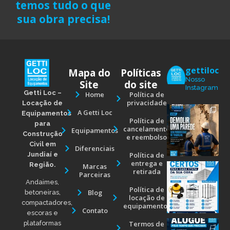
temos tudo o que
sua obra precisa!
gettiloc
Mapa do
Políticas
Nosso
Site
do site
Instagram
Getti Loc –
Home
Política de
privacidade
Locação de
A Getti Loc
Equipamentos
Política de
para
cancelamento
Equipamentos
Construção
e reembolso
Civil em
Diferenciais
Jundiaí e
Política de
entrega e
Região.
Marcas
retirada
Parceiras
Andaimes,
Política de
Blog
betoneiras,
locação de
compactadores,
equipamentos
Contato
escoras e
Termos de
plataformas