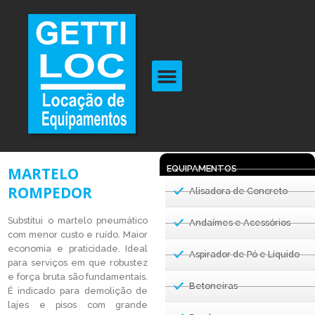
EQUIPAMENTOS
MARTELO
ROMPEDOR
Alisadora de Concreto
Substitui o martelo pneumático
Andaímes e Acessórios
com menor custo e ruído. Maior
economia e praticidade. Ideal
Aspirador de Pó e Líquido
para serviços em que robustez
e força bruta são fundamentais.
Betoneiras
É indicado para demolição de
lajes e pisos com grande