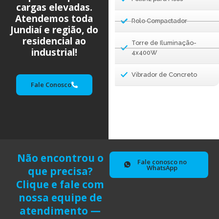
cargas elevadas.
Atendemos toda
Rolo Compactador
Jundiaí e região, do
residencial ao
Torre de Iluminação-
industrial!
4x400W
Vibrador de Concreto
Fale Conosco
Não encontrou o
Fale conosco no
WhatsApp
que precisa?
Clique e fale com
nossa equipe de
atendimento —