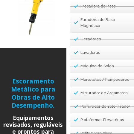
Fresadora de Pisos
Furadeira de Base
Magnética
Geradores
Lavadoras
Máquina de Solda
Escoramento
Marteletes / Rompedores
Metálico para
Misturador de Argamassa
Obras de Alto
Desempenho.
Perfurador de Solo (Trado)
Equipamentos
Plataformas Elevatórias
revisados, reguláveis
e prontos para
Politriz para Pisos