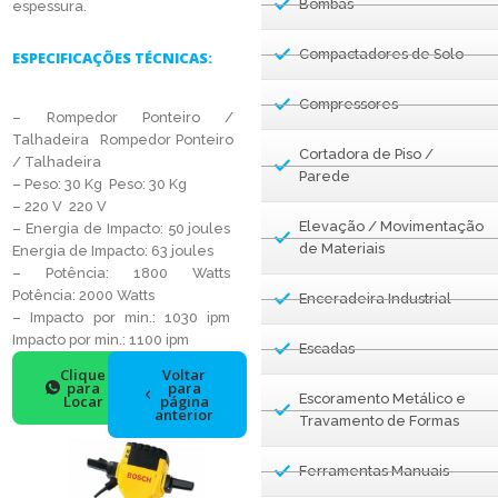
Bombas
espessura.
Compactadores de Solo
ESPECIFICAÇÕES TÉCNICAS:
Compressores
– Rompedor Ponteiro /
Talhadeira Rompedor Ponteiro
Cortadora de Piso /
/ Talhadeira
Parede
– Peso: 30 Kg Peso: 30 Kg
– 220 V 220 V
Elevação / Movimentação
– Energia de Impacto: 50 joules
de Materiais
Energia de Impacto: 63 joules
– Potência: 1800 Watts
Potência: 2000 Watts
Enceradeira Industrial
– Impacto por min.: 1030 ipm
Impacto por min.: 1100 ipm
Escadas
Clique
Voltar
para
para
Escoramento Metálico e
Locar
página
anterior
Travamento de Formas
Ferramentas Manuais