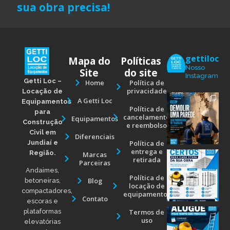
sua obra precisa!
gettiloc
Mapa do
Políticas
Nosso
Site
do site
Instagram
Getti Loc –
Home
Política de
privacidade
Locação de
A Getti Loc
Equipamentos
Política de
para
cancelamento
Equipamentos
Construção
e reembolso
Civil em
Diferenciais
Jundiaí e
Política de
entrega e
Região.
Marcas
retirada
Parceiras
Andaimes,
Política de
Blog
betoneiras,
locação de
compactadores,
equipamentos
Contato
escoras e
Termos de
plataformas
uso
elevatórias