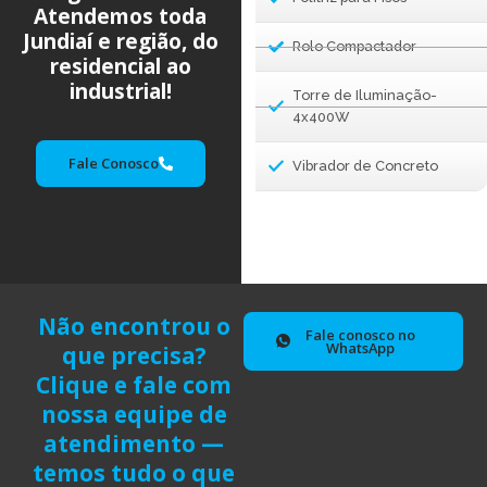
Atendemos toda
Jundiaí e região, do
Rolo Compactador
residencial ao
industrial!
Torre de Iluminação-
4x400W
Fale Conosco
Vibrador de Concreto
Não encontrou o
Fale conosco no
WhatsApp
que precisa?
Clique e fale com
nossa equipe de
atendimento —
temos tudo o que