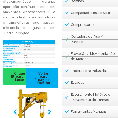
Bombas
eletromagnético, garante
operação contínua mesmo em
ambientes desafiadores. É a
Compactadores de Solo
solução ideal para construtoras
e empreiteiras que buscam
Compressores
eficiência e segurança em
Jundiaí e região.
Cortadora de Piso /
Parede
Elevação / Movimentação
de Materiais
Enceradeira Industrial
Clique
Voltar
para
para
Locar
página
anterior
Escadas
Escoramento Metálico e
Travamento de Formas
Ferramentas Manuais