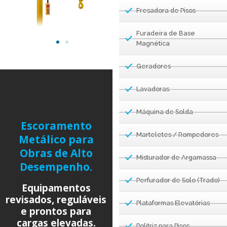
Fresadora de Pisos
Furadeira de Base
Magnética
Geradores
Lavadoras
Máquina de Solda
Escoramento
Marteletes / Rompedores
Metálico para
Obras de Alto
Misturador de Argamassa
Desempenho.
Perfurador de Solo (Trado)
Equipamentos
revisados, reguláveis
Plataformas Elevatórias
e prontos para
cargas elevadas.
Politriz para Pisos