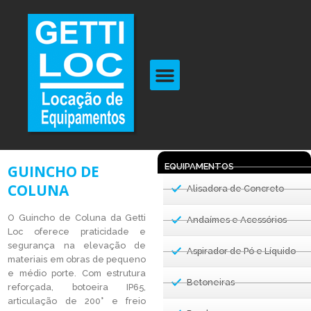
EQUIPAMENTOS
GUINCHO DE
COLUNA
Alisadora de Concreto
O Guincho de Coluna da Getti
Andaímes e Acessórios
Loc oferece praticidade e
segurança na elevação de
Aspirador de Pó e Líquido
materiais em obras de pequeno
e médio porte. Com estrutura
Betoneiras
reforçada, botoeira IP65,
articulação de 200° e freio