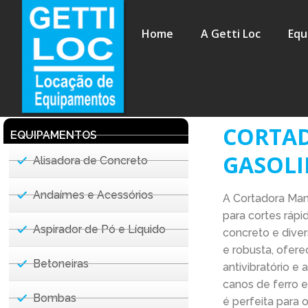
Home
A Getti Loc
Equ
CORTA
EQUIPAMENTOS
GASOL
Alisadora de Concreto
Andaímes e Acessórios
A Cortadora Manu
para cortes rápi
Aspirador de Pó e Líquido
concreto e diver
e robusta, ofer
Betoneiras
antivibratório e 
canos de ferro e
Bombas
é perfeita para