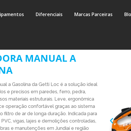
ipamentos
Diferenciais
Marcas Parceiras
Bl
DORA MANUAL A
INA
al a Gasolina da Getti Loc é a solução ideal
dos e precisos em paredes, ferro, pedra,
sos materiais estruturais. Leve, ergonômica
ece operação confortável graças ao sistema
ao filtro de ar de longa duração. Indicada para
 PVC, vigas, lajes e demolições controladas,
 obras e manutenções em Jundiaí e região