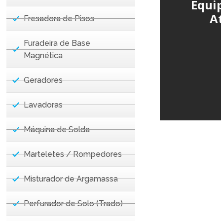
Equi
A
Fresadora de Pisos
Furadeira de Base
Magnética
Geradores
Lavadoras
Máquina de Solda
Marteletes / Rompedores
Misturador de Argamassa
Perfurador de Solo (Trado)