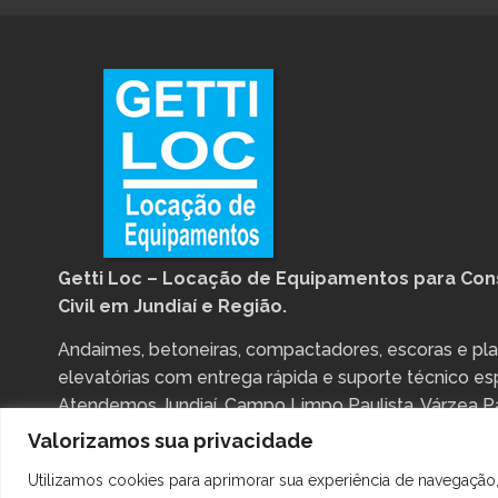
Getti Loc – Locação de Equipamentos para Con
Civil em Jundiaí e Região.
Andaimes, betoneiras, compactadores, escoras e pl
elevatórias com entrega rápida e suporte técnico es
Atendemos Jundiaí, Campo Limpo Paulista, Várzea Pa
Louveira e região.
Valorizamos sua privacidade
Utilizamos cookies para aprimorar sua experiência de navegação,