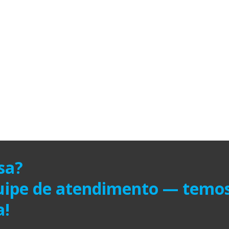
sa?
quipe de atendimento — temo
a!