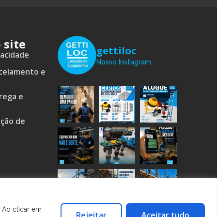
 site
gettiloc
vacidade
Nosso Instagram
ncelamento e
trega e
ação de
o
 Ao clicar em
Rejeitar
Aceitar tudo