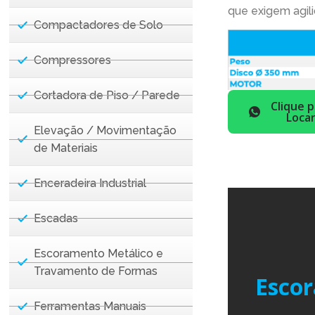
que exigem agil
Compactadores de Solo
Compressores
Cortadora de Piso / Parede
Clique p
Loca
Elevação / Movimentação
de Materiais
Enceradeira Industrial
Escadas
Escoramento Metálico e
Travamento de Formas
Escor
Ferramentas Manuais