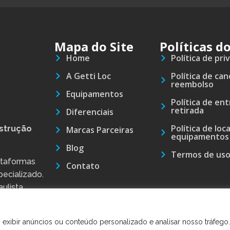
Mapa do Site
Políticas do
Home
Política de pri
A Getti Loc
Política de ca
reembolso
Equipamentos
Política de en
retirada
Diferenciais
Política de loc
strução
Marcas Parceiras
equipamentos
Blog
Termos de us
ataformas
Contato
pecializado.
ulista,
 exibir anúncios ou conteúdo personalizado e analisar nosso tráfego.