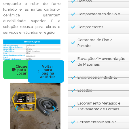
Bombas
enquanto o rotor de ferro
fundido e as juntas carbono-
Compactadores de Solo
cerâmica garantem
durabilidade superior. É a
solução robusta para obras e
Compressores
serviços em Jundiaí e região.
Cortadora de Piso /
Parede
Elevação / Movimentação
de Materiais
Clique
Voltar
para
para
Locar
página
anterior
Enceradeira Industrial
Escadas
Escoramento Metálico e
Travamento de Formas
Ferramentas Manuais