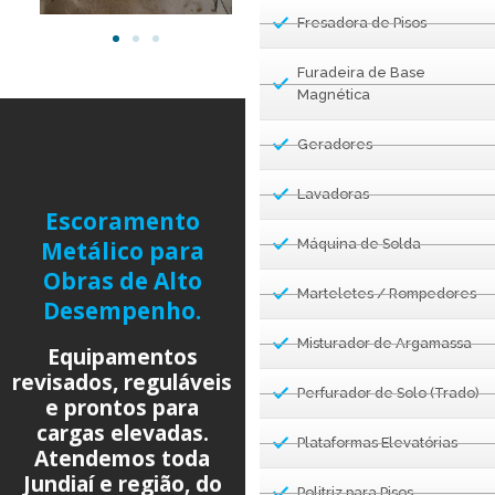
Fresadora de Pisos
Furadeira de Base
Magnética
Geradores
Lavadoras
Escoramento
Metálico para
Máquina de Solda
Obras de Alto
Marteletes / Rompedores
Desempenho.
Misturador de Argamassa
Equipamentos
revisados, reguláveis
Perfurador de Solo (Trado)
e prontos para
cargas elevadas.
Plataformas Elevatórias
Atendemos toda
Jundiaí e região, do
Politriz para Pisos