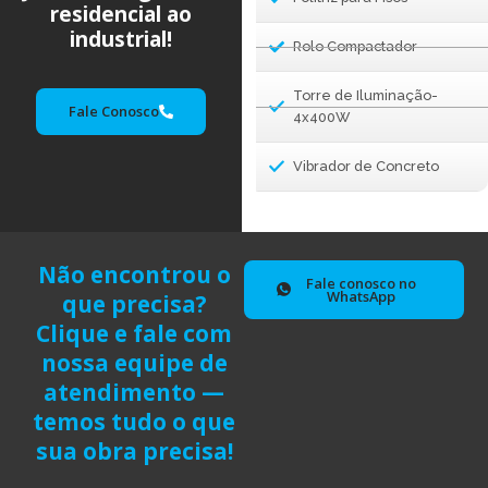
residencial ao
industrial!
Rolo Compactador
Torre de Iluminação-
Fale Conosco
4x400W
Vibrador de Concreto
Não encontrou o
Fale conosco no
WhatsApp
que precisa?
Clique e fale com
nossa equipe de
atendimento —
temos tudo o que
sua obra precisa!