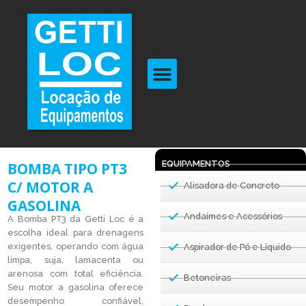
EQUIPAMENTOS
BOMBA TIPO PT3
C/ MOTOR A
Alisadora de Concreto
GASOLINA
Andaímes e Acessórios
A Bomba PT3 da Getti Loc é a
escolha ideal para drenagens
exigentes, operando com água
Aspirador de Pó e Líquido
limpa, suja, lamacenta ou
arenosa com total eficiência.
Betoneiras
Seu motor a gasolina oferece
desempenho confiável,