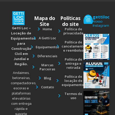
gettiloc
Mapa do
Políticas
Nosso
Site
do site
Instagram
Getti Loc –
Home
Política de
privacidade
Locação de
A Getti Loc
Equipamentos
Política de
para
cancelamento
Equipamentos
Construção
e reembolso
Civil em
Diferenciais
Jundiaí e
Política de
entrega e
Região.
Marcas
retirada
Parceiras
Andaimes,
Política de
Blog
betoneiras,
locação de
compactadores,
equipamentos
Contato
escoras e
Termos de
plataformas
uso
elevatórias
com entrega
rápida e
suporte