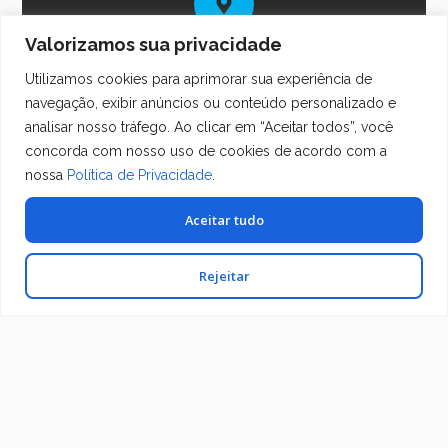
Valorizamos sua privacidade
Endereço:
R. Princesa Isabel, 227 - Vila Arens, Jundiaí -
Utilizamos cookies para aprimorar sua experiência de
SP, 13201-650
navegação, exibir anúncios ou conteúdo personalizado e
analisar nosso tráfego. Ao clicar em “Aceitar todos”, você
concorda com nosso uso de cookies de acordo com a
nossa
Política de Privacidade
.
Não encontrou o
Fale conosco no
WhatsApp
que precisa?
Aceitar tudo
Clique e fale com
nossa equipe de
Rejeitar
atendimento —
temos tudo o que
sua obra precisa!
gettiloc
Mapa do
Políticas